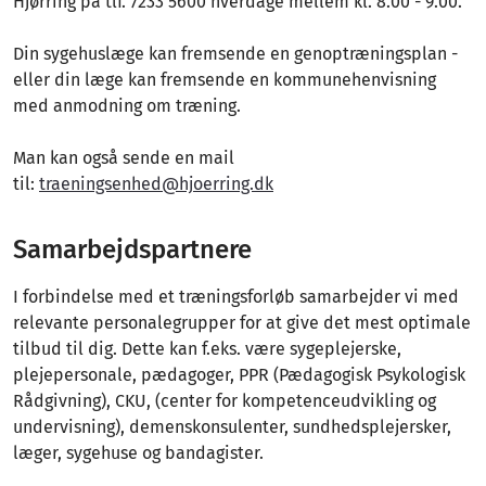
Hjørring på tlf. 7233 5600 hverdage mellem kl. 8.00 - 9.00.
Din sygehuslæge kan fremsende en genoptræningsplan -
eller din læge kan fremsende en kommunehenvisning
med anmodning om træning.
Man kan også sende en mail
til:
traeningsenhed@hjoerring.dk
Samarbejdspartnere
I forbindelse med et træningsforløb samarbejder vi med
relevante personalegrupper for at give det mest optimale
tilbud til dig. Dette kan f.eks. være sygeplejerske,
plejepersonale, pædagoger, PPR (Pædagogisk Psykologisk
Rådgivning), CKU, (center for kompetenceudvikling og
undervisning), demenskonsulenter, sundhedsplejersker,
læger, sygehuse og bandagister.